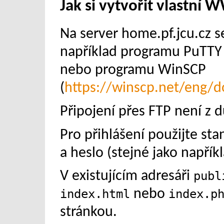
Jak si vytvořit vlastní
Na server home.pf.jcu.cz se
například programu PuTTY 
nebo programu WinSCP
(
https://winscp.net/eng/
Připojení přes FTP není z
Pro přihlášení použijte sta
a heslo (stejné jako napřík
V existujícím adresáři
publ
index.html
nebo
index.p
stránkou.